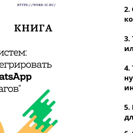
2.
к
3.
и
4.
н
и
5.
д