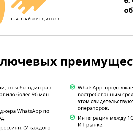
6.
об
 ключевых преимущес
и, хотя бы один раз
WhatsApp, продолжае
авило более 96 млн
востребованным сред
этом свидетельству
операторов.
нджера WhatsApp по
д.
Интеграция между 1С
ИТ рынке.
оссиян. (У каждого