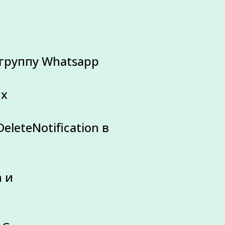
 группу Whatsapp
ых
leteNotification в
n и