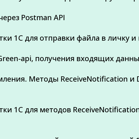
через Postman API
тки 1С для отправки файла в личку и
Green-api, получения входящих данн
ения. Методы ReceiveNotification и De
ки 1С для методов ReceiveNotificatio