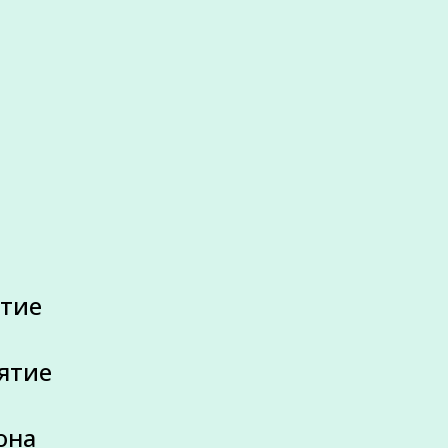
ятие
ятие
она