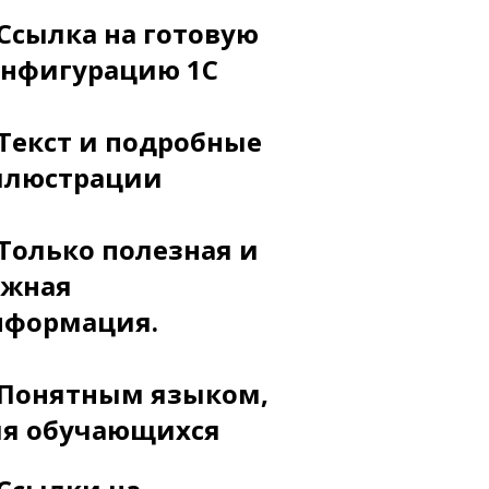
 Ссылка на готовую
онфигурацию 1С
 Текст и подробные
ллюстрации
 Только полезная и
ужная
нформация.
 Понятным языком,
ля
обучающихся