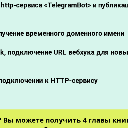
http-сервиса «TelegramBot» и публикац
получение временного доменного имени
k, подключение URL вебхука для нов
 подключении к НTTP-сервису
? Вы можете получить 4 главы кни