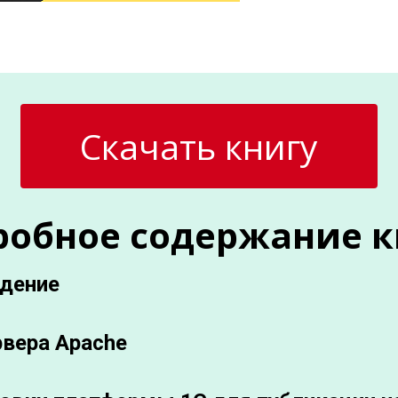
Скачать книгу
робное содержание к
едение
рвера Apache