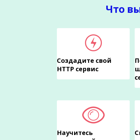
Что в
Создадите свой
П
HTTP сервис
ш
с
Научитесь
С