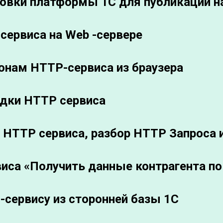
новки платформы 1С для публикации н
сервиса на Web -сервере
онам HTTP-сервиса из браузера
адки HTTP сервиса
 HTTP сервиса, разбор HTTP Запроса 
иса «Получить данные контрагента по
-сервису из сторонней базы 1С