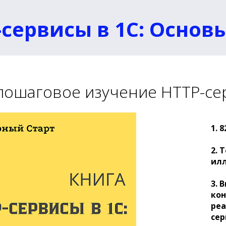
сервисы в 1C: Основ
пошаговое изучение HTTP-се
1. 
2. 
ил
3.
В
кон
ре
сер