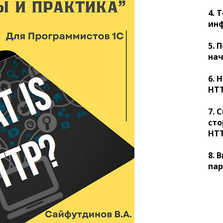
4. 
ин
5. 
на
6.
Н
HT
7. 
ст
HT
8.
В
па