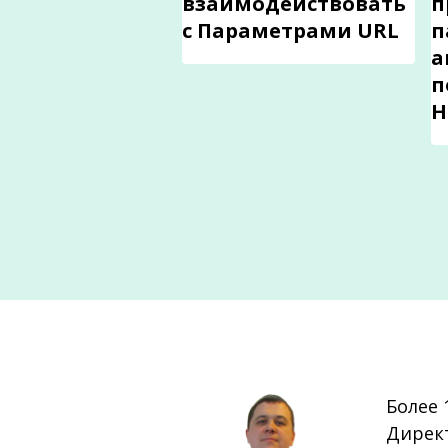
взаимодействовать
п
с Параметрами URL
п
а
п
Н
Более 
Дирек