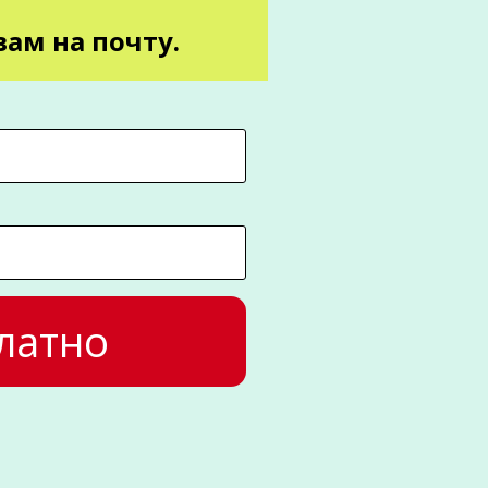
ам на почту.
латно