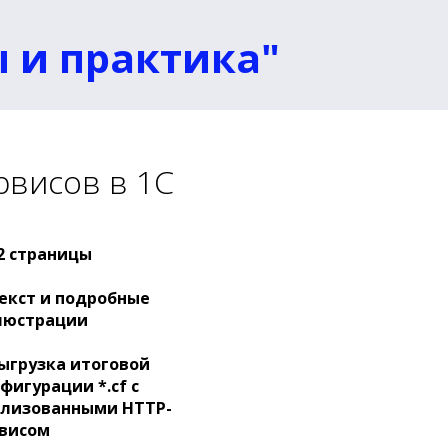
ы и практика"
рвисов в 1С
82 страницы
Текст и подробные
люстрации
ыгрузка итоговой
фигурации *.cf с
ализованными HTTP-
висом