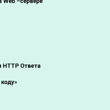
а Web –сервере
и HTTP Ответа
 коду»