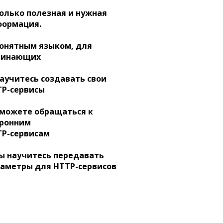
Только полезная и нужная
формация.
Понятным языком, для
чинающих
аучитесь создавать свои
TP-сервисы
Сможете обращаться к
оронним
TP-сервисам
ы научитесь передавать
раметры для
HTTP-сервисов