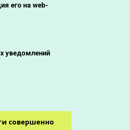
ия его на web-
ых уведомлений
ги совершенно