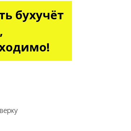
ть бухучёт
,
бходимо!
верку