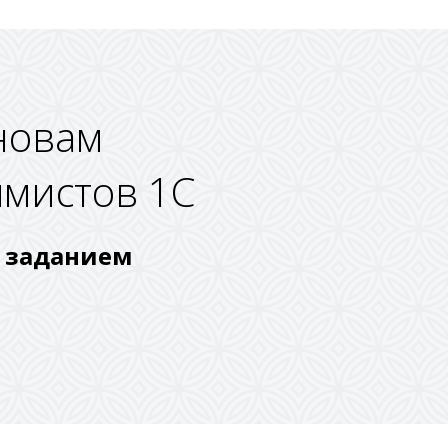
новам
ммистов 1С
м заданием