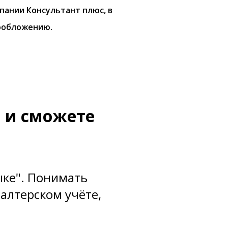
пании Консультант плюс, в
гообложению.
а и сможете
ыке". Понимать
галтерском учёте,