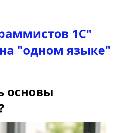
граммистов 1С"
 на "одном языке"
ь основы
?