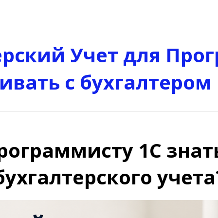
ерский Учет для Про
ивать с бухгалтером
рограммисту 1С знат
бухгалтерского учета